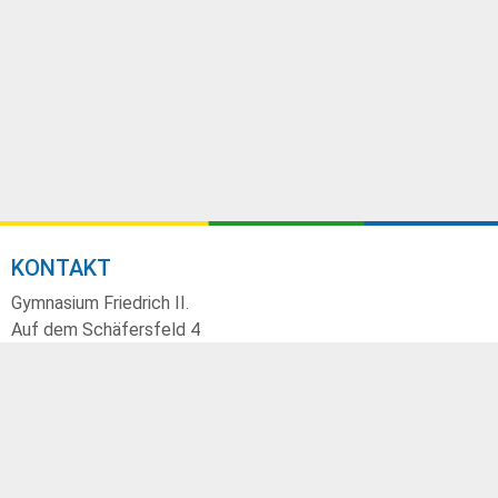
KONTAKT
Gymnasium Friedrich II.
Auf dem Schäfersfeld 4
73547 Lorch
07172 186100
mail@gfii-Schule.de