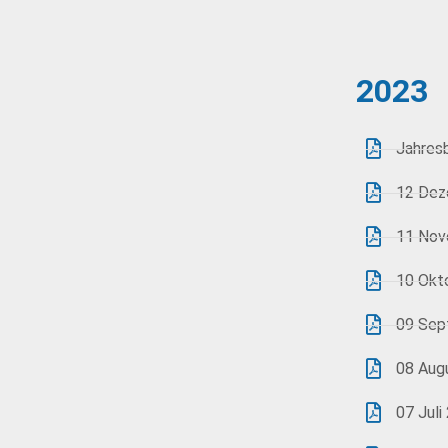
2023
Jahres
12 Dez
11 Nov
10 Okt
09 Sep
08 Aug
07 Juli