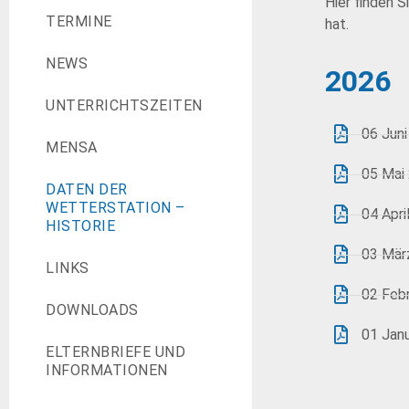
Hier finden S
TERMINE
hat.
NEWS
2026
UNTERRICHTS­ZEITEN
06 Juni
MENSA
05 Mai
DATEN DER
WETTERSTATION –
04 Apri
HISTORIE
03 Mär
LINKS
02 Feb
DOWNLOADS
01 Jan
ELTERNBRIEFE UND
INFORMATIONEN