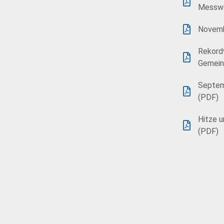
Messwe
Novemb
Rekord
Gemein
Septemb
(PDF)
Hitze u
(PDF)