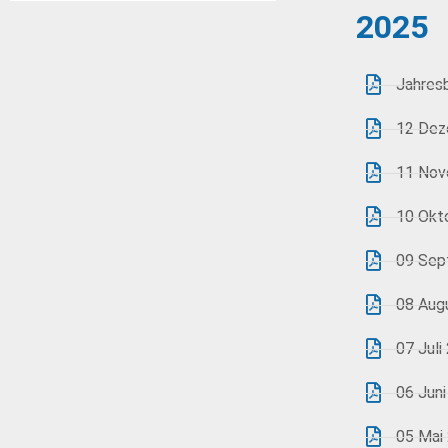
2025
Jahres
12 Dez
11 Nov
10 Okt
09 Sep
08 Aug
07 Juli
06 Juni
05 Mai