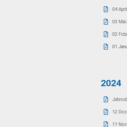
04 Apri
03 Mär
02 Feb
01 Jan
2024
Jahres
12 Dez
11 Nov