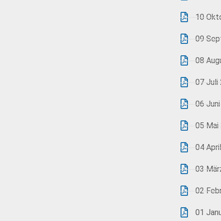
10 Okt
09 Sep
08 Aug
07 Juli
06 Juni
05 Mai
04 Apri
03 Mär
02 Feb
01 Jan