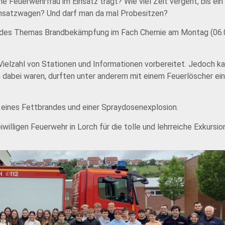
e Feuerwehrfrau im Einsatz trägt? Wie viel Zeit vergeht, bis ein
 Einsatzwagen? Und darf man da mal Probesitzen?
 des Themas Brandbekämpfung im Fach Chemie am Montag (06.05.
 Vielzahl von Stationen und Informationen vorbereitet. Jedoch k
on dabei waren, durften unter anderem mit einem Feuerlöscher ein
 eines Fettbrandes und einer Spraydosenexplosion.
willigen Feuerwehr in Lorch für die tolle und lehrreiche Exkursio