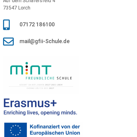
Auf dem Schäfersfeld 4
73547 Lorch
07172 186100
mail@gfii-Schule.de