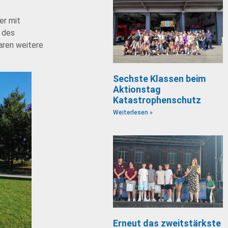
er mit
 des
aren weitere
Sechste Klassen beim
Aktionstag
Katastrophenschutz
Weiterlesen »
Erneut das zweitstärkste