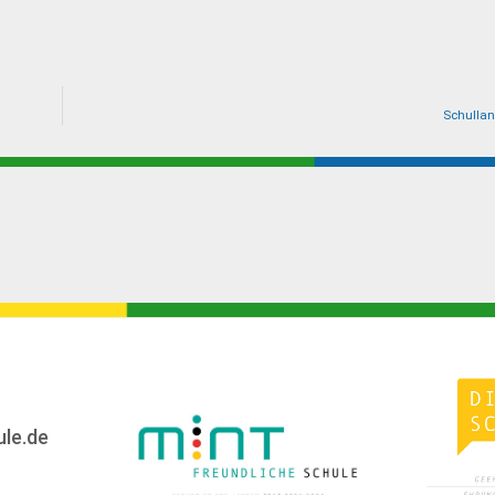
Schullan
ule.de