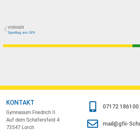
VORIGER
Sporttag am GFII
KONTAKT
07172 186100
Gymnasium Friedrich II.
Auf dem Schäfersfeld 4
mail@gfii-Sch
73547 Lorch