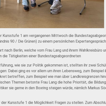
 der Kursstufe 1 am vergangenen Mittwoch die Bundestagsabgeo
dnis 90 / Die Grünen) zu einem persönlichen Expertengespräch
hrt nach Berlin, welche vom Frau Lang und ihrem Wahlkreisbüro u
 in die Tätigkeiten einer Bundestagsabgeordneten
ührung, wie sie zur Politik gekommen ist, stellten ihr zwei Schü
n: Dabei ging es vor allem um ihren Lebensweg, zum Beispiel i
konkret betreffen, zum Beispiel wie man über Landkreisgrenzen 
ischen Themen betonte Frau Lang die hohe Priorität, die Bildung 
itiker sie gerne in den Boxring steigen würde, nämlich Markus Sö
der Kursstufe 1 die Möglichkeit Fragen zu stellen. Zum Abschlu