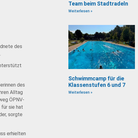
Team beim Stadtradeln
Weiterlesen »
rdnete des
.
nterstützt
Schwimmcamp für die
Klassenstufen 6 und 7
lerinnen des
hren Alltag
Weiterlesen »
hinweg ÖPNV-
für sie hat
der, sorgte
ss erhielten