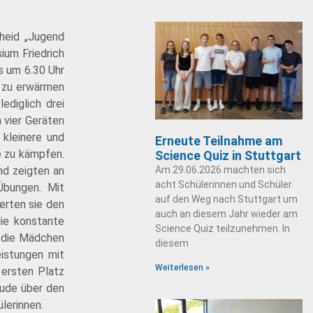
cheid „Jugend
ium Friedrich
s um 6.30 Uhr
h zu erwärmen
ediglich drei
 vier Geräten
kleinere und
Erneute Teilnahme am
e zu kämpfen.
Science Quiz in Stuttgart
Am 29.06.2026 machten sich
nd zeigten an
acht Schülerinnen und Schüler
Übungen. Mit
auf den Weg nach Stuttgart um
erten sie den
auch an diesem Jahr wieder am
ie konstante
Science Quiz teilzunehmen. In
s die Mädchen
diesem
istungen mit
Weiterlesen »
 ersten Platz
eude über den
lerinnen.