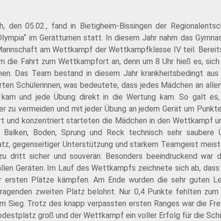
 den 05.02., fand in Bietigheim-Bissingen der Regionalents
r Olympia“ im Gerätturnen statt. In diesem Jahr nahm das Gymnas
r Mannschaft am Wettkampf der Wettkampfklasse IV teil. Bereit
m die Fahrt zum Wettkampfort an, denn um 8 Uhr hieß es, sic
nen. Das Team bestand in diesem Jahr krankheitsbedingt aus l
rten Schülerinnen, was bedeutete, dass jedes Mädchen an allen
 kam und jede Übung direkt in die Wertung kam. So galt es, 
er zu vermeiden und mit jeder Übung an jedem Gerät um Punkt
t und konzentriert starteten die Mädchen in den Wettkampf u
 Balken, Boden, Sprung und Reck technisch sehr saubere 
tz, gegenseitiger Unterstützung und starkem Teamgeist meist
u dritt sicher und souverän. Besonders beeindruckend war d
allen Geräten. Im Lauf des Wettkampfs zeichnete sich ab, das
r ersten Plätze kämpfen. Am Ende wurden die sehr guten Le
ragenden zweiten Platz belohnt. Nur 0,4 Punkte fehlten zum
m Sieg. Trotz des knapp verpassten ersten Ranges war die Fr
odestplatz groß und der Wettkampf ein voller Erfolg für die Schü