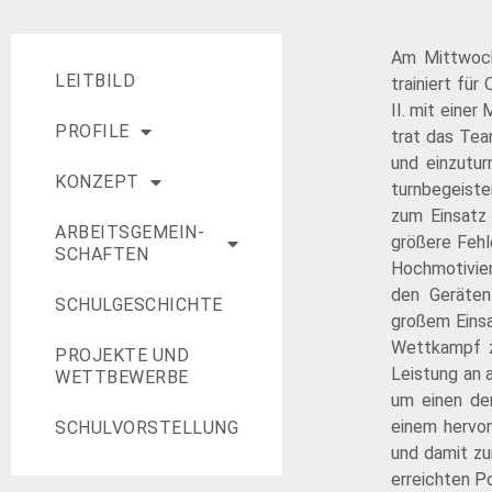
Am Mittwoch,
LEITBILD
trainiert fü
II. mit eine
PROFILE
trat das Tea
und einzutur
KONZEPT
turnbegeiste
zum Einsatz
ARBEITS­­GEMEIN­
größere Fehl
SCHAFTEN
Hochmotivier
den Geräten
SCHUL­GESCHICHTE
großem Einsa
Wettkampf z
PROJEKTE UND
Leistung an 
WETTBEWERBE
um einen de
einem hervor
SCHULVORSTELLUNG
und damit zu
erreichten P