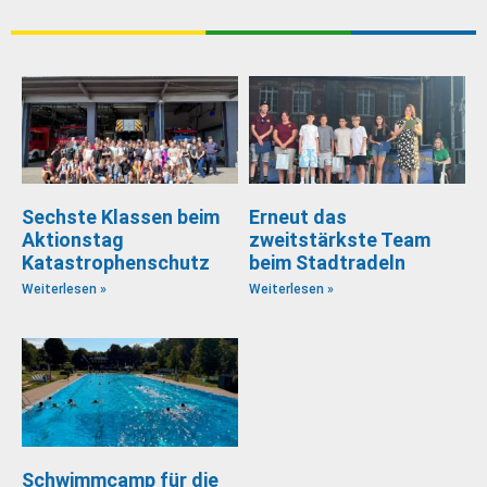
Sechste Klassen beim
Erneut das
Aktionstag
zweitstärkste Team
Katastrophenschutz
beim Stadtradeln
Weiterlesen »
Weiterlesen »
Schwimmcamp für die